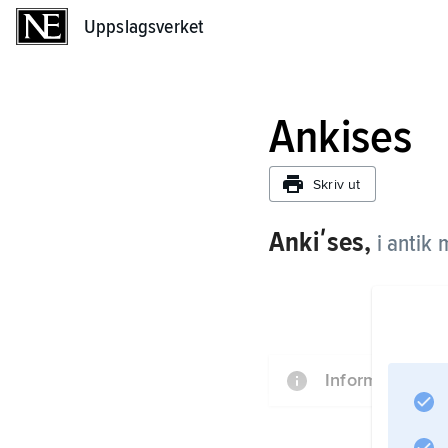
Uppslagsverket
Uppslagsverket
Ankises
Skriv ut
Ankiʹses,
i antik 
Information om