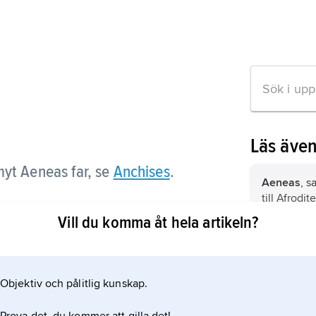
Läs äve
myt Aeneas far, se
Anchises
.
Aeneas
, s
till Afrodi
Anchises.
Vill du komma åt hela artikeln?
Anchises
,
 artikeln
med gudinn
sonen Aen
Objektiv och pålitlig kunskap.