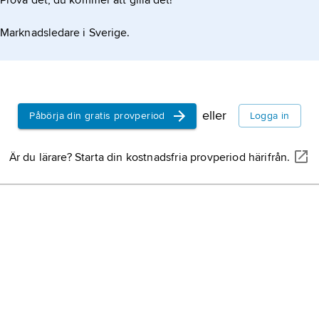
Prova det, du kommer att gilla det!
Pietas,
ant
personifik
Marknadsledare i Sverige.
pliktuppfyl
gentemot sl
fädernesla
Evander
(g
heros, urs
hemmahöran
eller
Påbörja din gratis provperiod
Logga in
Arkadien.
Elysion,
El
Är du lärare? Starta din kostnadsfria provperiod härifrån.
romersk my
lyckans oc
dit gudarna
fördes eft
Eneas,
anti
Ilia,
i romer
Rea Silvia
,
Romulus m