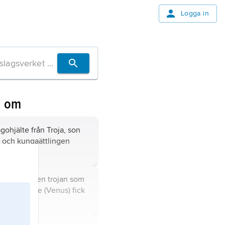
Logga in
n om
agohjälte från Troja, son
te och kungaättlingen
 i antik myt en trojan som
an Afrodite (Venus) fick
eas.