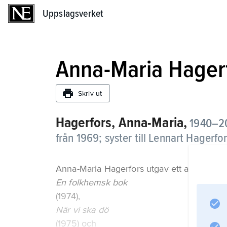
Uppslagsverket
Uppslagsverket
Anna-Maria Hager
Skriv ut
Hagerfors, Anna-Maria,
1940–20
från 1969; syster till Lennart Hagerfor
Anna-Maria Hagerfors utgav ett antal enga
En folkhemsk bok
(1974),
När vi ska dö
(1975) och