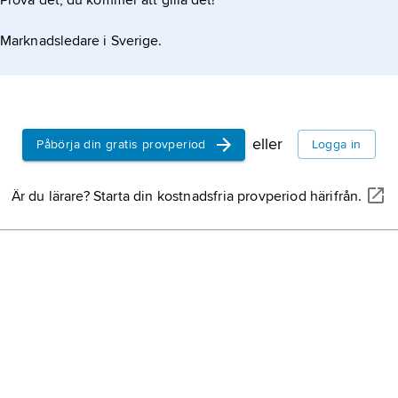
Prova det, du kommer att gilla det!
Marknadsledare i Sverige.
eller
Påbörja din gratis provperiod
Logga in
Är du lärare? Starta din kostnadsfria provperiod härifrån.