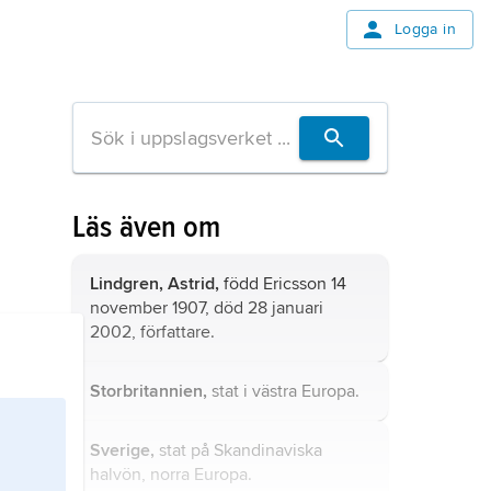
Logga in
Läs även om
Lindgren, Astrid,
född Ericsson 14
november 1907, död 28 januari
2002, författare.
Storbritannien,
stat i västra Europa.
Sverige,
stat på Skandinaviska
halvön, norra Europa.