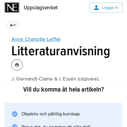
Uppslagsverket
Uppslagsverket
Logga in
Anne Charlotte Leffler
Litteraturanvisning
J. Gernandt-Claine & I. Essén (utgivare),
Anne Charlotte Leffler: En självbiografi
Vill du komma åt hela artikeln?
grundad på dagböcker och brev
(1922);
Objektiv och pålitlig kunskap.