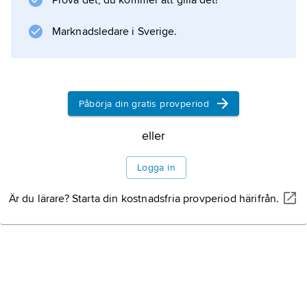
Prova det, du kommer att gilla det!
Information om artikeln
Marknadsledare i Sverige.
Påbörja din gratis provperiod
eller
Logga in
Är du lärare? Starta din kostnadsfria provperiod härifrån.