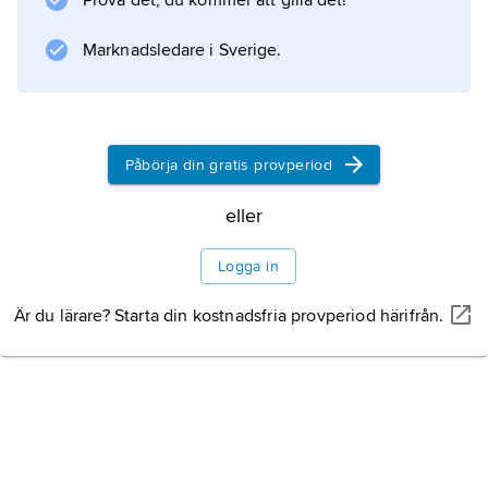
Prova det, du kommer att gilla det!
Han studerade och tog intryck av det
venetianska 1500-talsmåleriet, särskilt
Marknadsledare i Sverige.
Information om artikeln
Påbörja din gratis provperiod
eller
Logga in
Är du lärare? Starta din kostnadsfria provperiod härifrån.