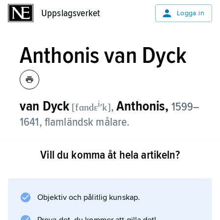
Uppslagsverket
Uppslagsverket
Logga in
Anthonis van Dyck
van Dyck
Anthonis,
i
,
1599–
[fɑndɛ
ʹk]
1641, flamländsk målare.
Anthonis van Dyck var elev till Hendrik van
Vill du komma åt hela artikeln?
Balen (1575–1632) och blev redan 1618
mästare i Antwerpens målarskrå. Åren 1617–
20 arbetade han i Rubens verkstad och
framstod snart som dennes främste elev. van
Objektiv och pålitlig kunskap.
Dyck vistades 1621–27 långa perioder i Italien.