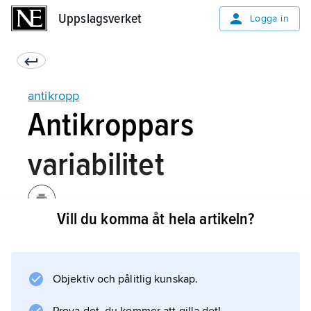
Uppslagsverket
Uppslagsverket
Logga in
antikropp
Antikroppars
variabilitet
Vill du komma åt hela artikeln?
Det som åstadkommer den största
mångfalden hos antikropparna är dock
variationerna hos de antigenbindande
Objektiv och pålitlig kunskap.
områdena. En människa kan bilda miljarder
olika varianter av antigenbindande områden.