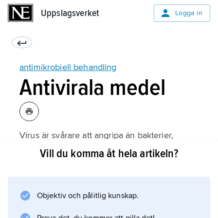
Uppslagsverket
Uppslagsverket
Logga in
antimikrobiell behandling
Antivirala medel
Virus är svårare att angripa än bakterier,
eftersom virusförökningen sker inuti
Vill du komma åt hela artikeln?
infekterade celler med användning av
cellernas egen ämnesomsättning. Medel som
riktar sig mot virus kan därför befaras skada
Objektiv och pålitlig kunskap.
värdorganismen. Virologisk och farmakologisk
forskning har emellertid kartlagt och utnyttjat