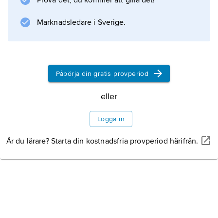
Prova det, du kommer att gilla det!
vissa specifikt virala processer, framför allt de
följande. Virusenzymer och receptorbindning
Marknadsledare i Sverige.
Information om artikeln
Påbörja din gratis provperiod
eller
Logga in
Är du lärare? Starta din kostnadsfria provperiod härifrån.