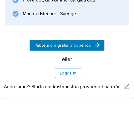
Prova det, du kommer att gilla det!
Marknadsledare i Sverige.
Påbörja din gratis provperiod
eller
Logga in
Är du lärare? Starta din kostnadsfria provperiod härifrån.