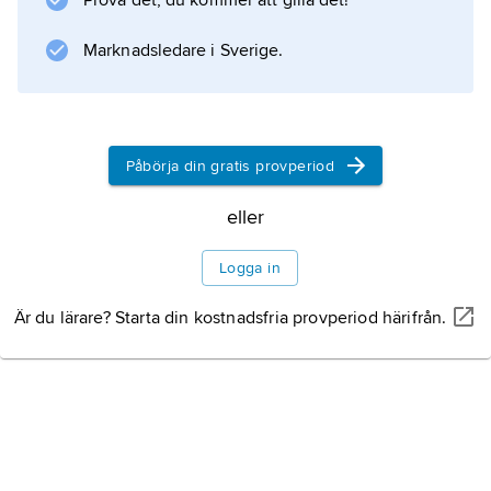
Prova det, du kommer att gilla det!
Marknadsledare i Sverige.
Påbörja din gratis provperiod
eller
Logga in
Är du lärare? Starta din kostnadsfria provperiod härifrån.