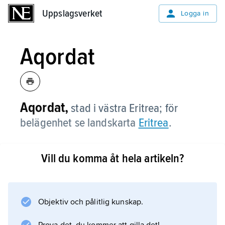
Uppslagsverket
Uppslagsverket
Logga in
Aqordat
Aqordat,
stad i västra Eritrea; för
belägenhet se landskarta
Eritrea
.
Vill du komma åt hela artikeln?
Information om artikeln
Objektiv och pålitlig kunskap.