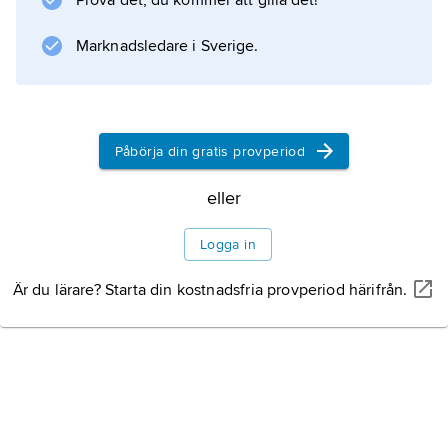
Prova det, du kommer att gilla det!
Marknadsledare i Sverige.
Påbörja din gratis provperiod
eller
Logga in
Är du lärare? Starta din kostnadsfria provperiod härifrån.