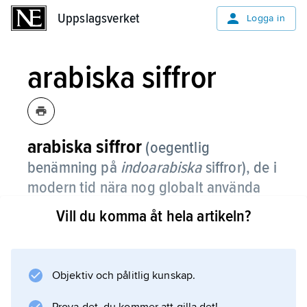
Uppslagsverket
Uppslagsverket
Logga in
arabiska siffror
arabiska siffror
(oegentlig
benämning på
indoarabiska
siffror), de i
modern tid nära nog globalt använda
talsymbolerna 0, 1, 2, 3, 4, 5, 6, 7, 8, 9.
Vill du komma åt hela artikeln?
Orden
siffra
och engelska
Objektiv och pålitlig kunskap.
zero