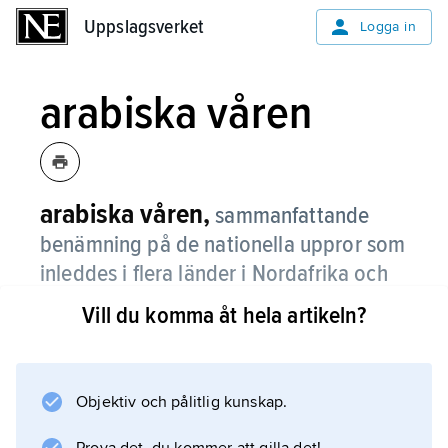
Uppslagsverket
Uppslagsverket
Logga in
arabiska våren
arabiska våren,
sammanfattande
benämning på de nationella uppror som
inleddes i flera länder i Nordafrika och
Mellanöstern under 2011.
Vill du komma åt hela artikeln?
De första revolterna ägde rum i Tunisien och
därefter följde oroligheter i bland annat
Egypten, Jemen, Bahrain och Libyen samt
Objektiv och pålitlig kunskap.
senare i Syrien. Även i andra arabstater ägde