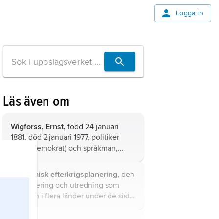
Logga in
Läs även om
Wigforss, Ernst,
född 24 januari
1881, död 2 januari 1977, politiker
(socialdemokrat) och språkman,
statsråd 1924–26, 1932–49 (utom
juni–september 1936), riksdagsman
ekonomisk efterkrigsplanering,
den
1919–53 (andra kammaren 1929–47);
organisering och utredning som
bror till Frits Wigforss.
förekom i flera länder under de sista
åren av andra världskriget för att
planera den ekonomiska politiken