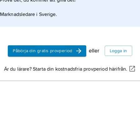
Prova det, du kommer att gilla det!
Marknadsledare i Sverige.
eller
Påbörja din gratis provperiod
Logga in
Är du lärare? Starta din kostnadsfria provperiod härifrån.