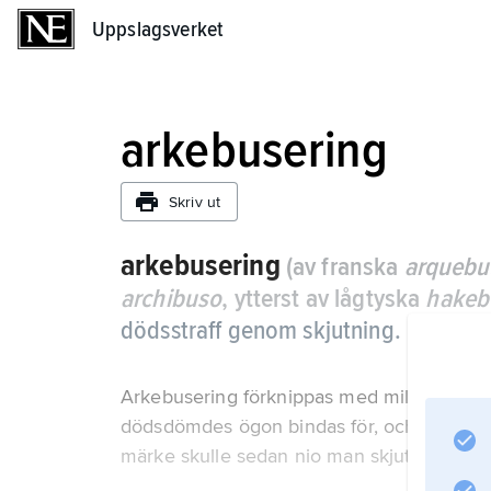
Uppslagsverket
Uppslagsverket
arkebusering
Skriv ut
arkebusering
(av franska
arquebu
archibuso
, ytterst av lågtyska
hakeb
dödsstraff genom skjutning.
Arkebusering förknippas med militär rättski
dödsdömdes ögon bindas för, och på bröstet
märke skulle sedan nio man skjuta från tol