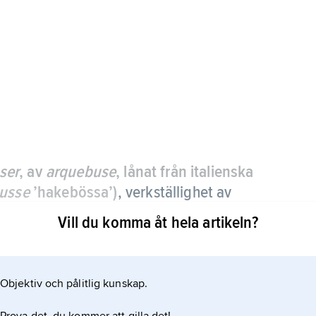
ser
, av
arquebuse
, lånat från italienska
usse
’hakebössa’)
,
verkställighet av
Vill du komma åt hela artikeln?
pning. Enligt de gamla krigsartiklarna skulle den
 skulle fästas ett märke framför hjärtat. Mot detta
Objektiv och pålitlig kunskap.
v stegs avstånd.