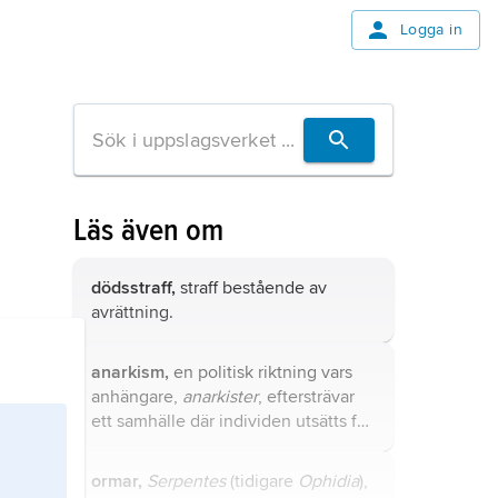
Logga in
Läs även om
dödsstraff,
straff bestående av
avrättning.
anarkism,
en politisk riktning vars
anhängare,
anarkister
, eftersträvar
ett samhälle där individen utsätts för
så lite tvång som möjligt.
ormar,
Serpentes
(tidigare
Ophidia
),