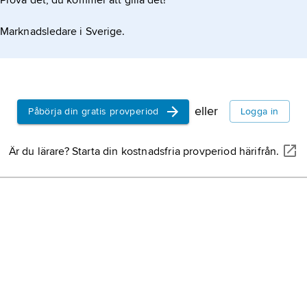
Prova det, du kommer att gilla det!
Marknadsledare i Sverige.
eller
Påbörja din gratis provperiod
Logga in
Är du lärare? Starta din kostnadsfria provperiod härifrån.