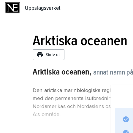
Uppslagsverket
Uppslagsverket
Arktiska oceanen
Skriv ut
Arktiska oceanen,
annat namn p
Den arktiska marinbiologiska regionen sam
med den permanenta isutbredningen. Därfö
Nordamerikas och Nordasiens ostkuster, dä
A:s område.