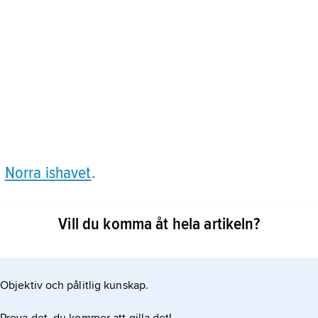
å
Norra ishavet
.
manfaller vanligtvis inte med A:s område utan mer
Vill du komma åt hela artikeln?
r sträcker sig denna region även ned utefter
r kalla strömmar transporterar is mot söder utanför
Objektiv och pålitlig kunskap.