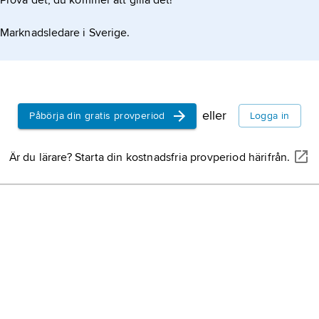
Prova det, du kommer att gilla det!
Marknadsledare i Sverige.
eller
Påbörja din gratis provperiod
Logga in
Är du lärare? Starta din kostnadsfria provperiod härifrån.