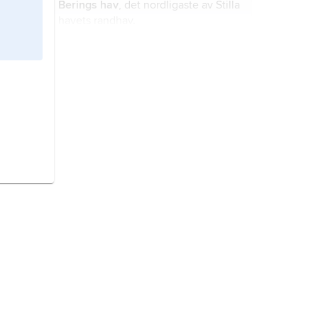
Berings hav
, det nordligaste av Stilla
havets randhav.
Antarktiska oceanen,
Södra
oceanen
,
Södra ishavet
, hav som i
söder begränsas av Antarktis och i
norr av Antarktiska
cirkumpolarströmmens norra gräns.
Stilla havet,
Stora oceanen
,
Pacifiken
, den största av de tre
oceanerna, vilken upptar en
tredjedel av jordens yta.
Atlanten
, den ocean som skiljer
Europa och Afrika från Amerika.
Arktis
, det polarområde som ligger
runt Nordpolen.
Nordamerika,
världsdel omfattande