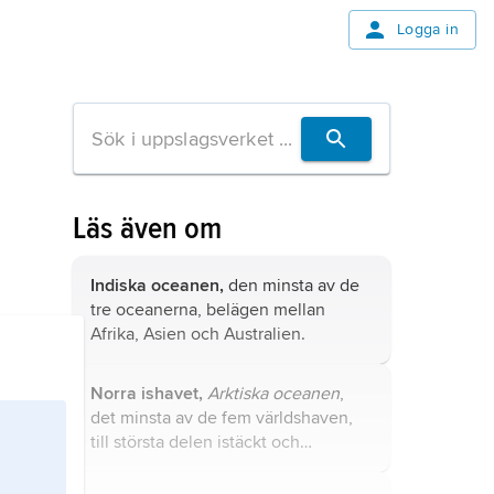
Logga in
Läs även om
Indiska oceanen,
den minsta av de
tre oceanerna, belägen mellan
Afrika, Asien och Australien.
Norra ishavet,
Arktiska oceanen
,
det minsta av de fem världshaven,
till största delen istäckt och
omgärdat av de nordamerikanska
och eurasiska kontinenterna.