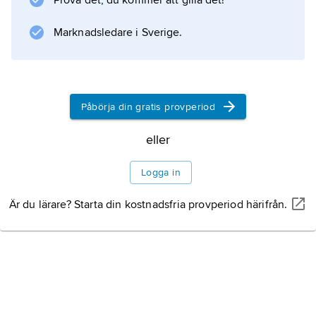
Historik
Prova det, du kommer att gilla det!
Marknadsledare i Sverige.
Litteraturanvisning
Påbörja din gratis provperiod
Information om artikeln
eller
Logga in
Är du lärare? Starta din kostnadsfria provperiod härifrån.