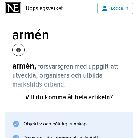
Uppslagsverket
Uppslagsverket
Logga in
armén
armén,
försvarsgren med uppgift att
utveckla, organisera och utbilda
markstridsförband.
Vill du komma åt hela artikeln?
Armén leds av arméchefen (AC) som till stöd
har
Arméstaben
(Ast), som sedan 2019 är placerad i Enköping.
Objektiv och pålitlig kunskap.