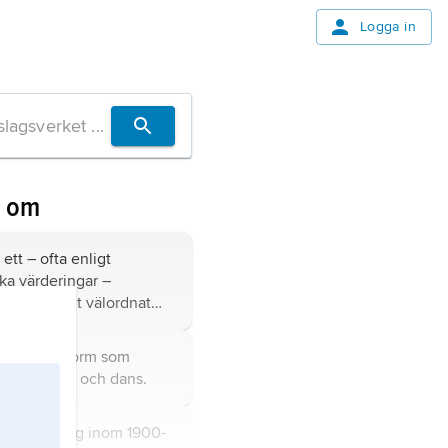
Logga in
n om
, ett – ofta enligt
ka värderingar –
ch materiellt välordnat
ck; en enskild kultur eller
rm med dessa
usikteaterform som
.
r tal, sång och dans.
ism
, riktning inom 1900-