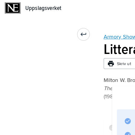
Uppslagsverket
Uppslagsverket
Armory Sho
Litte
Skriv ut
Milton W. Br
The Story of
(1988);
Infor