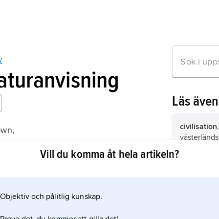
w
raturanvisning
Läs äve
civilisation
own,
västerländs
 the Armory Show
kulturellt o
Vill du komma åt hela artikeln?
samhällsski
samhällsfo
musikal
, m
egenskaper
sammanfoga
Objektiv och pålitlig kunskap.
mation om artikeln
expression