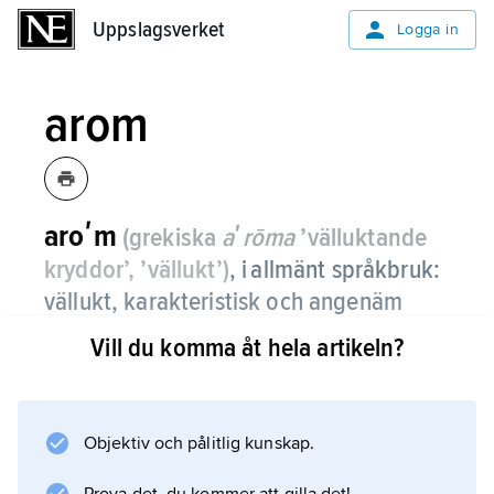
Uppslagsverket
Uppslagsverket
Logga in
arom
aroʹm
(grekiska
aʹrōma
’välluktande
kryddor’, ’vällukt’)
,
i allmänt språkbruk:
vällukt, karakteristisk och angenäm
lukt.
Vill du komma åt hela artikeln?
Objektiv och pålitlig kunskap.
Information om artikeln