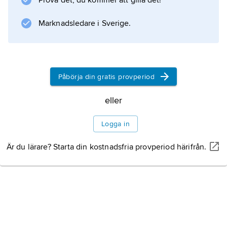
Prova det, du kommer att gilla det!
Marknadsledare i Sverige.
Påbörja din gratis provperiod
eller
Logga in
Är du lärare? Starta din kostnadsfria provperiod härifrån.