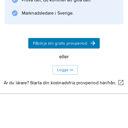
Prova det, du kommer att gilla det!
kyrkomåleri i Sverige och i Velázquez konst.
Marknadsledare i Sverige.
Information om artikeln
Påbörja din gratis provperiod
eller
Logga in
Är du lärare? Starta din kostnadsfria provperiod härifrån.