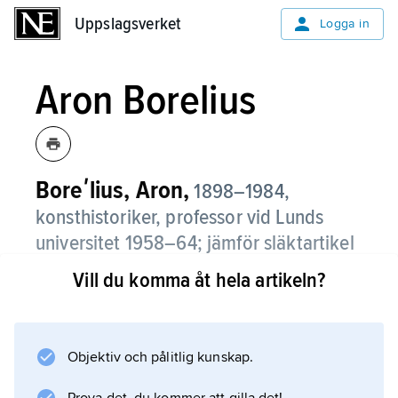
Uppslagsverket
Uppslagsverket
Logga in
Aron Borelius
Boreʹlius, Aron,
1898–1984,
konsthistoriker, professor vid Lunds
universitet 1958–64; jämför släktartikel
Borelius
.
Vill du komma åt hela artikeln?
Åren 1945–58 var Borelius chef för
Norrköpings konstmuseum, som han
utvecklade till ett av landets bästa och
Objektiv och pålitlig kunskap.
modernaste. Han forskade främst i romanskt