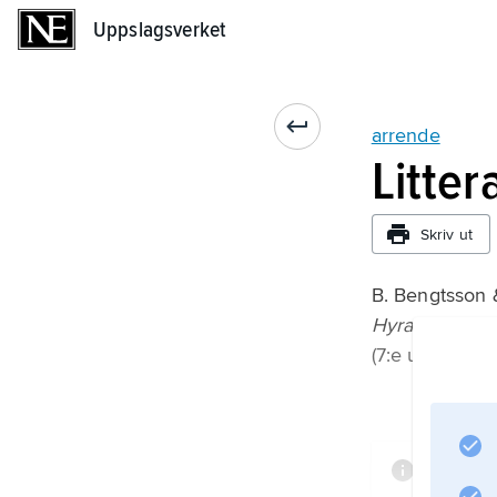
Uppslagsverket
Uppslagsverket
arrende
Litter
Skriv ut
B. Bengtsson &
Hyra och annan
(7:e upplagan
Inform