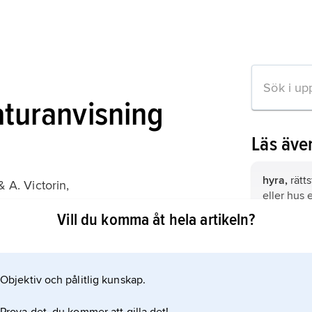
aturanvisning
Läs äve
hyra,
rätts
 A. Victorin,
eller hus e
 nyttjanderätt till fast egendom
begagnand
Vill du komma åt hela artikeln?
 2007).
Frankrike
Objektiv och pålitlig kunskap.
Storbrita
ation om artikeln