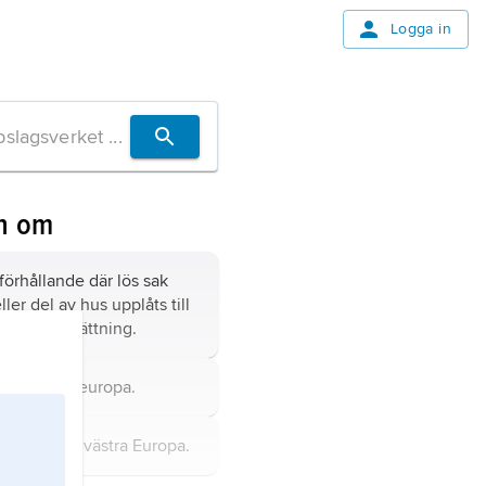
Logga in
n om
förhållande där lös sak
ller del av hus upplåts till
e mot ersättning.
,
stat i Västeuropa.
nnien,
stat i västra Europa.