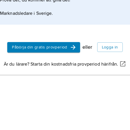
Prova det, du kommer att gilla det!
Marknadsledare i Sverige.
eller
Påbörja din gratis provperiod
Logga in
Är du lärare? Starta din kostnadsfria provperiod härifrån.