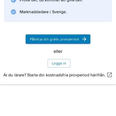
Prova det, du kommer att gilla det!
deputeradekammaren.
Marknadsledare i Sverige.
Information om artikeln
Påbörja din gratis provperiod
eller
Logga in
Är du lärare? Starta din kostnadsfria provperiod härifrån.