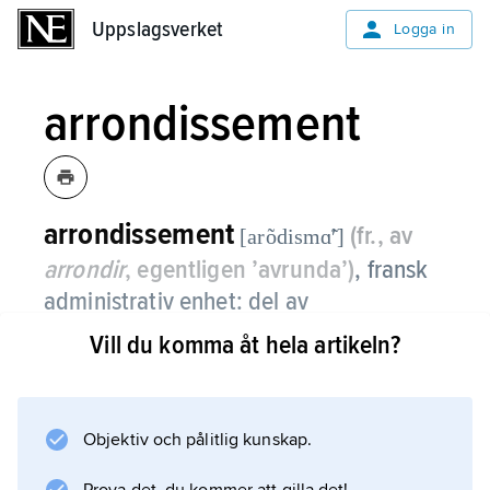
Uppslagsverket
Uppslagsverket
Logga in
arrondissement
arrondissement
(fr., av
[arõdismɑ̃ʹ]
arrondir
, egentligen ’avrunda’)
, fransk
administrativ enhet: del av
departement, i sin tur uppdelad i
Vill du komma åt hela artikeln?
kantoner (cantons), var och en
bestående av ett antal kommuner.
Objektiv och pålitlig kunskap.
Under tredje republiken (1870–1940) var
arrondissementen tidvis valkretsar till