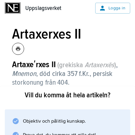
Uppslagsverket
Uppslagsverket
Logga in
Artaxerxes II
Artaxeʹrxes
II
(grekiska
Artaxerxēs
)
,
Mnemon
,
död cirka 357 f.Kr., persisk
storkonung från 404.
Vill du komma åt hela artikeln?
Under hans regering inföll en nedgångsperiod
för riket med talrika revolter, bland annat av
brodern
Kyros
Objektiv och pålitlig kunskap.
401 och