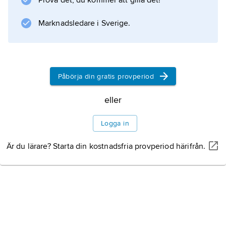
Prova det, du kommer att gilla det!
satraperna
366–358.
Marknadsledare i Sverige.
Information om artikeln
Påbörja din gratis provperiod
eller
Logga in
Är du lärare? Starta din kostnadsfria provperiod härifrån.