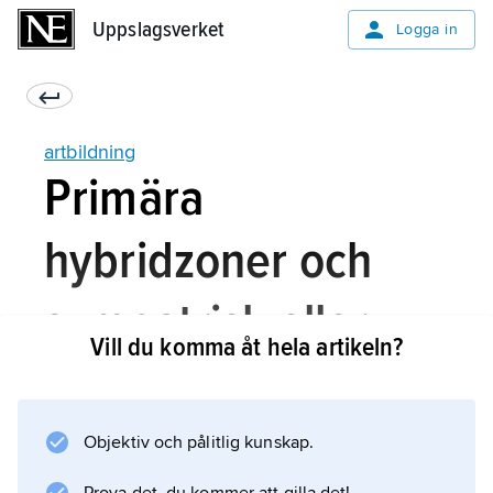
Uppslagsverket
Uppslagsverket
Logga in
artbildning
Primära
hybridzoner och
sympatrisk eller
Vill du komma åt hela artikeln?
parapatrisk
artbildning
Objektiv och pålitlig kunskap.