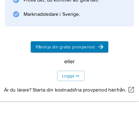
Prova det, du kommer att gilla det!
Marknadsledare i Sverige.
Den första typen av artbildning är om en art
successivt delas upp i två eller flera lokalt
anpassade populationer utan isolering. I detta
fall kommer de olika populationerna, som en
Påbörja din gratis provperiod
följd av sin lokala anpassning, att utveckla mer
eller mindre starka barriärer mot genflöde. Ett
eller
sådant exempel är torsken i
Logga in
Är du lärare? Starta din kostnadsfria provperiod härifrån.
Information om artikeln