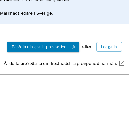
Prova det, du kommer att gilla det!
Marknadsledare i Sverige.
eller
Påbörja din gratis provperiod
Logga in
Är du lärare? Starta din kostnadsfria provperiod härifrån.