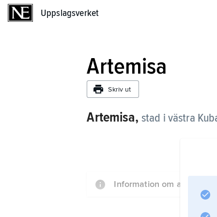
Uppslagsverket
Uppslagsverket
Artemisa
Skriv ut
Artemisa,
stad i västra Kub
Information om artikeln