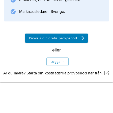
Prova det, du kommer att gilla det!
Analytical Philosophy of History
(1965),
Marknadsledare i Sverige.
Analytical Philosophy of Knowledge
(1968) och
Analytical Philosophy of Action
(1972).
Påbörja din gratis provperiod
eller
Logga in
Information om artikeln
Är du lärare? Starta din kostnadsfria provperiod härifrån.