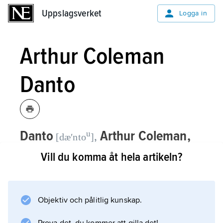
Uppslagsverket
Uppslagsverket
Logga in
Arthur Coleman
Danto
Danto
Arthur Coleman,
u
,
[dæʹnto
]
1924–2013, amerikansk filosof,
Vill du komma åt hela artikeln?
professor vid Columbia University, New
York, från 1987.
Objektiv och pålitlig kunskap.
Danto skrev en rad filosofiska arbeten om
historieskrivning, kunskap och handlingar: