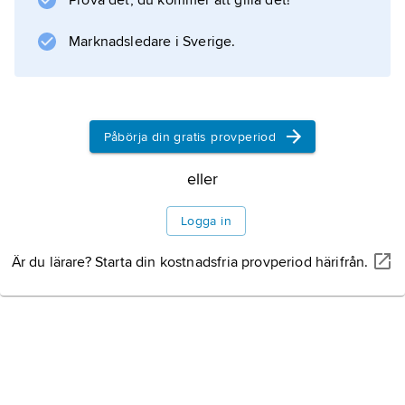
Prova det, du kommer att gilla det!
Marknadsledare i Sverige.
Påbörja din gratis provperiod
eller
Logga in
Är du lärare? Starta din kostnadsfria provperiod härifrån.