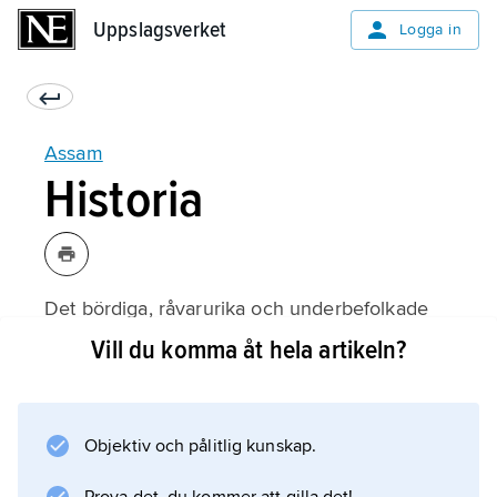
Uppslagsverket
Uppslagsverket
Logga in
Assam
Historia
Det bördiga, råvarurika och underbefolkade
Assam har i alla tider lockat både invandrare
Vill du komma åt hela artikeln?
och erövrare. Arkeologiska fynd antyder
kinesiskt och burmesiskt inflytande. Indoarier
västerifrån bosatte sig före Kr.f. i
Objektiv och pålitlig kunskap.
Brahmaputradalen. Kungariket
Kamarupa