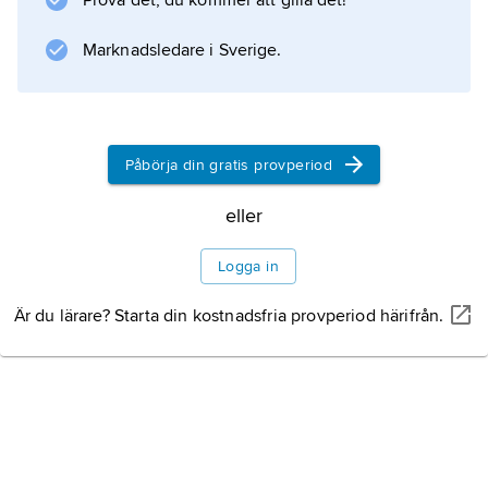
Prova det, du kommer att gilla det!
i Assam drev handel med östra Indien, Tibet
och Kina. Namnet Assam sammanhänger med
Marknadsledare i Sverige.
benämningen på en
Påbörja din gratis provperiod
Information om artikeln
eller
Logga in
Är du lärare? Starta din kostnadsfria provperiod härifrån.