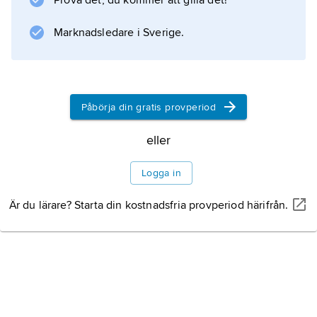
Prova det, du kommer att gilla det!
vidgats: studiet av solsystemet, det
interstellära mediet, solens och stjärnornas
Marknadsledare i Sverige.
atmosfärer och galaxerna
Påbörja din gratis provperiod
Information om artikeln
eller
Logga in
Är du lärare? Starta din kostnadsfria provperiod härifrån.