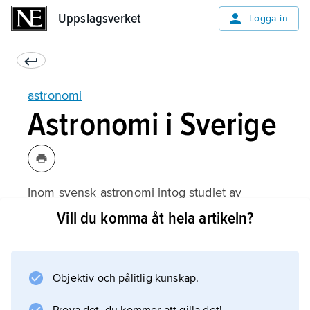
Uppslagsverket
Uppslagsverket
Logga in
astronomi
Astronomi i Sverige
Inom svensk astronomi intog studiet av
stjärnornas fördelning i Vintergatan en
Vill du komma åt hela artikeln?
dominerande ställning under decennierna
kring 1900-talets mitt, även om verksamheter
som solfysik, galaktisk dynamik och
Objektiv och pålitlig kunskap.
galaxastronomi var företrädda av framstående
forskare. På senare tid har forskningsfältet