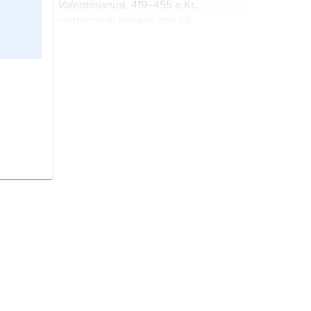
Valentinianus
), 419–455 e.Kr.,
västromersk kejsare, son till
Constantius III och Galla Placidia.
Alarik I,
död 410, visigotisk kung.
Galsvintha,
Galsuenda
, född cirka
540, död cirka 567, frankisk
drottning.
Odovakar,
Odoaker
, född ca 433,
död 493, german, troligen av skirisk
härkomst, kung i Italien.
Theodosius I
,
Theodosius den store
,
346–395 e.Kr., romersk kejsare från
379.
Stilicho
(
Flavius Stilicho
), född ca