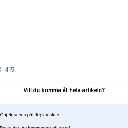
0–415.
itanien, där han ställde sig i romersk tjänst och gifte
Vill du komma åt hela artikeln?
tromerske kejsaren Honorius. Efter att ha invaderat
Objektiv och pålitlig kunskap.