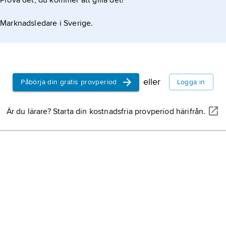
Prova det, du kommer att gilla det!
Marknadsledare i Sverige.
eller
Påbörja din gratis provperiod
Logga in
Är du lärare? Starta din kostnadsfria provperiod härifrån.