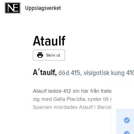
Uppslagsverket
Uppslagsverket
Ataulf
Skriv ut
Aʹtaulf,
död 415, visigotisk kung 41
Ataulf ledde 412 sin här från Italien till Akv
sig med Galla Placidia, syster till den väs
Spanien mördades Ataulf i Barcelona.