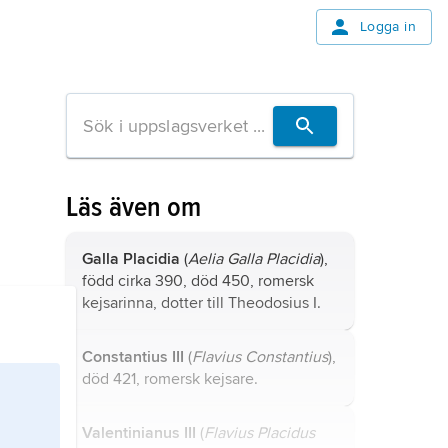
Logga in
Läs även om
Galla Placidia
(
Aelia
Galla Placidia
),
född cirka 390, död 450, romersk
kejsarinna, dotter till
Theodosius I
.
Constantius III
(
Flavius Constantius
),
död 421, romersk kejsare.
Valentinianus III
(
Flavius Placidus