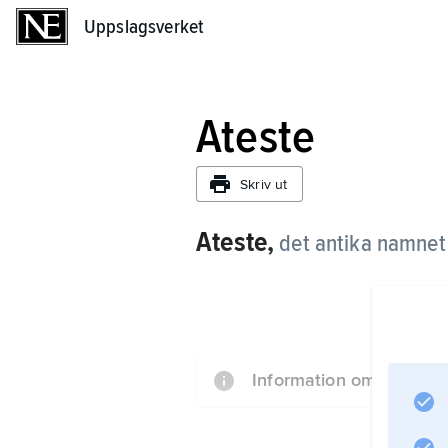
Uppslagsverket
Uppslagsverket
Ateste
Skriv ut
Ateste,
det antika namnet
Information om artikeln