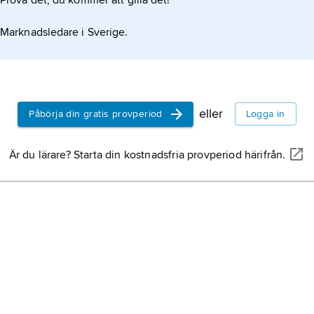
Prova det, du kommer att gilla det!
Marknadsledare i Sverige.
eller
Påbörja din gratis provperiod
Logga in
Är du lärare? Starta din kostnadsfria provperiod härifrån.