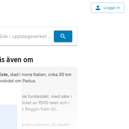
Logga in
äs även om
Este,
stad i norra Italien, cirka 30 km
sydväst om Padua.
Este
, italiensk furstesläkt, med säte i
Ferrara till slutet av 1500-talet och i
Modena och Reggio fram till
Napoleons erövring av Italien.
Reate,
det antika namnet på staden