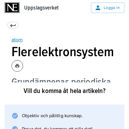
Uppslagsverket
Uppslagsverket
Logga in
atom
Flerelektronsystem
Grundämnenas periodiska
Vill du komma åt hela artikeln?
system
Röntgenstrålning
Objektiv och pålitlig kunskap.
Kvantmekanisk behandling