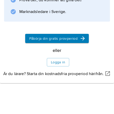
Prova det, du kommer att gilla det!
av flerelektronsystem
Marknadsledare i Sverige.
Information om artikeln
Påbörja din gratis provperiod
eller
Logga in
Är du lärare? Starta din kostnadsfria provperiod härifrån.