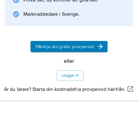
Prova det, du kommer att gilla det!
Information om artikeln
Marknadsledare i Sverige.
Påbörja din gratis provperiod
eller
Logga in
Är du lärare? Starta din kostnadsfria provperiod härifrån.