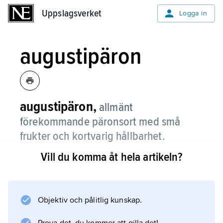
Uppslagsverket
Uppslagsverket
Logga in
augustipäron
augustipäron,
allmänt
förekommande päronsort med små
frukter och kortvarig hållbarhet.
Vill du komma åt hela artikeln?
Augustipäron skördas från mitten av augusti,
och sorten är odlingsbar från Skåne till
Västerbottens kustland.
Objektiv och pålitlig kunskap.