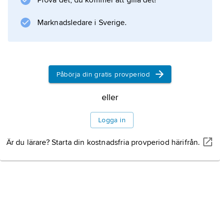
Prova det, du kommer att gilla det!
Information om artikeln
Marknadsledare i Sverige.
Påbörja din gratis provperiod
eller
Logga in
Är du lärare? Starta din kostnadsfria provperiod härifrån.