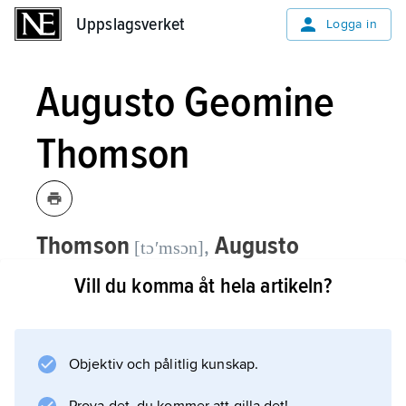
Uppslagsverket
Uppslagsverket
Logga in
Augusto Geomine
Thomson
Thomson
Augusto
,
[tɔʹmsɔn]
Geomine,
1882–1950, chilensk
Vill du komma åt hela artikeln?
författare med pseudonymen Augusto
d’
Halmar
.
Objektiv och pålitlig kunskap.