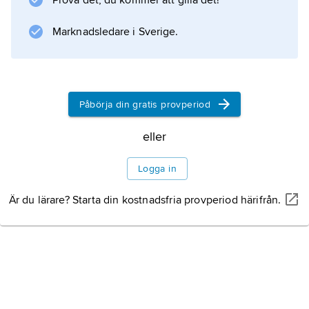
Prova det, du kommer att gilla det!
Marknadsledare i Sverige.
Information om artikeln
Påbörja din gratis provperiod
eller
Logga in
Är du lärare? Starta din kostnadsfria provperiod härifrån.