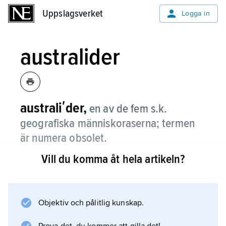
Uppslagsverket
Uppslagsverket
Logga in
australider
australiʹder,
en av de fem s.k.
geografiska människoraserna; termen
är numera obsolet.
Vill du komma åt hela artikeln?
Klassifikationen av raser hos människan har
frångåtts av vetenskapen, se
ras
.
Objektiv och pålitlig kunskap.