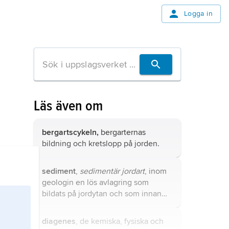
Logga in
Läs även om
bergartscykeln,
bergarternas
bildning och kretslopp på jorden.
sediment
,
sedimentär jordart
, inom
geologin en lös avlagring som
bildats på jordytan och som innan
den avsatts transporterats i vatten,
luft eller is.
diagenes
, de kemiska, fysiska och