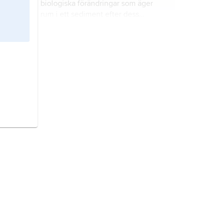
biologiska förändringar som äger
rum i ett sediment efter dess
avsättning, samt under och efter
dess litifiering (förstening).
pisolit
,
ärtsten
, sedimentär bergart
som till större delen består av över 2
mm stora, kemiskt eller biokemiskt
bildade, runda partiklar, s.k.
pisoider
.
sedimentologi,
läran om
sedimentens och de sedimentära
bergarternas sammansättning och
uppbyggnad, deras bildningssätt
och avlagringsmiljöer.
oolit
,
romsten
, sedimentär bergart
som till större delen består av upp
till 2 mm stora, kemiskt eller
biokemiskt bildade, runda eller ovala
partiklar, s.k.
ooider
.
metamorfos,
inom geologin
omvandlingen av en ursprunglig
bergart.