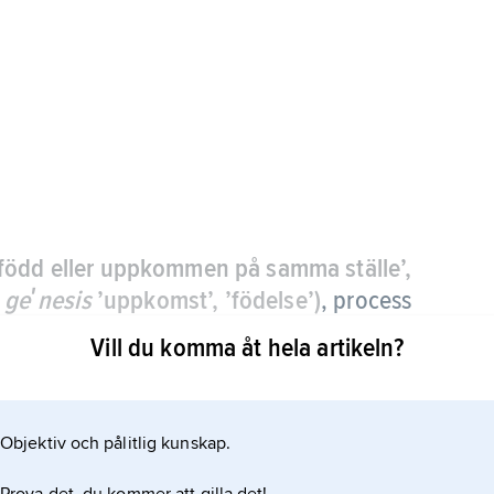
född eller uppkommen på samma ställe’,
h
geʹnesis
’uppkomst’, ’födelse’)
, process
 platsen inom ett sediment eller en
Vill du komma åt hela artikeln?
emiska och/eller biologiska förlopp.
n kallas
Objektiv och pålitlig kunskap.