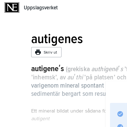
Uppslagsverket
Uppslagsverket
autigenes
Skriv ut
autigeneʹs
(grekiska
authigenēʹs
’
’inhemsk’, av
auʹthi
’på platsen’ oc
varigenom mineral spontant bildas på
sedimentär bergart som resultat av k
Ett mineral bildat under sådana förhållande
autigent
.