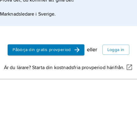
Prova det, du kommer att gilla det!
Marknadsledare i Sverige.
eller
Påbörja din gratis provperiod
Logga in
Är du lärare? Starta din kostnadsfria provperiod härifrån.