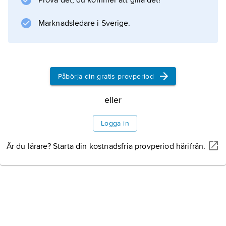
Prova det, du kommer att gilla det!
Marknadsledare i Sverige.
Information om artikeln
Påbörja din gratis provperiod
eller
Logga in
Är du lärare? Starta din kostnadsfria provperiod härifrån.