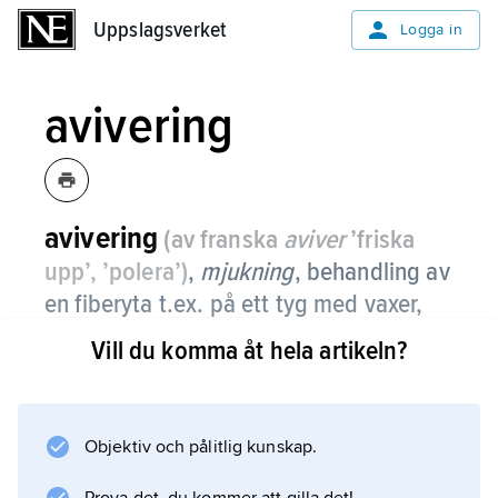
Uppslagsverket
Uppslagsverket
Logga in
avivering
avivering
(av franska
aviver
’friska
upp’, ’polera’)
,
mjukning
, behandling av
en fiberyta t.ex. på ett tyg med vaxer,
oljor m.m.
Vill du komma åt hela artikeln?
Avivering används främst för att underlätta
fortsatt bearbetning av fibern eller garnet i
tillverkningsprocessen eller för att ge en
Objektiv och pålitlig kunskap.
textilvara ett mjukt och behagligt grepp.