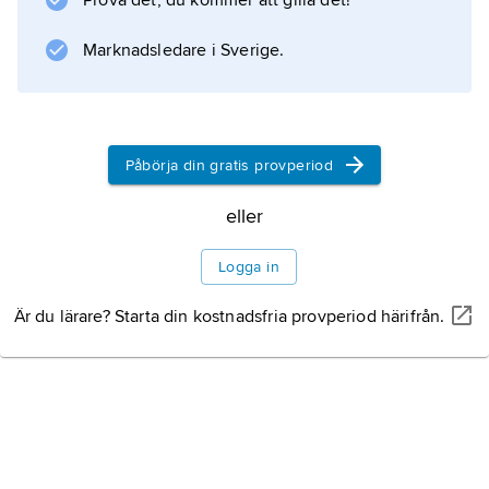
Prova det, du kommer att gilla det!
konsumentköp, där varan inte är avlämnad
Marknadsledare i Sverige.
Information om artikeln
Påbörja din gratis provperiod
eller
Logga in
Är du lärare? Starta din kostnadsfria provperiod härifrån.