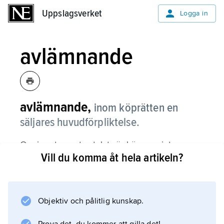
Uppslagsverket
Uppslagsverket
Logga in
avlämnande
avlämnande,
inom köprätten en
säljares huvudförpliktelse.
Om inget annat avtalats är köparen inte
Vill du komma åt hela artikeln?
skyldig att betala för varan förrän den har
avlämnats. Ska en vara sändas till köparen
från en ort till en annan anses den avlämnad
när säljaren lämnat den till en s.k. självständig
Objektiv och pålitlig kunskap.
fraktförare. Detta gäller inte vid