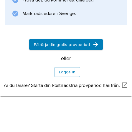
Prova det, du kommer att gilla det!
directionalism
.
Marknadsledare i Sverige.
Information om artikeln
Påbörja din gratis provperiod
eller
Logga in
Är du lärare? Starta din kostnadsfria provperiod härifrån.