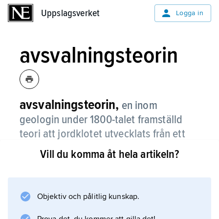
Uppslagsverket
Uppslagsverket
Logga in
avsvalningsteorin
avsvalningsteorin,
en inom
geologin under 1800-talet framställd
teori att jordklotet utvecklats från ett
glödande till ett svalare tillstånd.
Vill du komma åt hela artikeln?
Enligt t.ex. Élie de Beaumont kunde jordens
bergskedjor förklaras som ett resultat av att
jordklotet svalnat, varvid jordskorpan minskat i
Objektiv och pålitlig kunskap.
omkrets och därvid veckats. Jämför