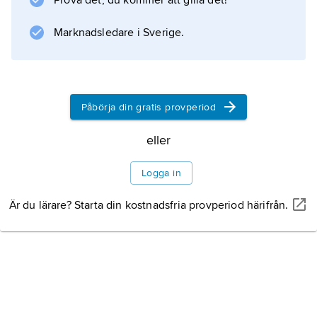
Prova det, du kommer att gilla det!
Marknadsledare i Sverige.
Påbörja din gratis provperiod
eller
Logga in
Är du lärare? Starta din kostnadsfria provperiod härifrån.