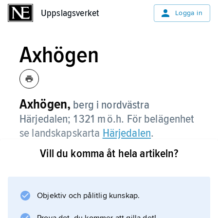
Uppslagsverket
Uppslagsverket
Logga in
Axhögen
Axhögen,
berg i nordvästra
Härjedalen; 1 321 m ö.h. För belägenhet
se landskapskarta
Härjedalen
.
Vill du komma åt hela artikeln?
Information om artikeln
Objektiv och pålitlig kunskap.