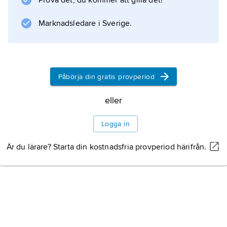
Prova det, du kommer att gilla det!
Marknadsledare i Sverige.
Påbörja din gratis provperiod
eller
Logga in
Är du lärare? Starta din kostnadsfria provperiod härifrån.