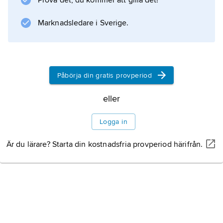
Prova det, du kommer att gilla det!
Marknadsledare i Sverige.
Påbörja din gratis provperiod
eller
Logga in
Är du lärare? Starta din kostnadsfria provperiod härifrån.