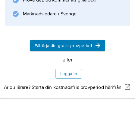
Prova det, du kommer att gilla det!
bärnsten läkande kraft. Romarrikets handel
med länderna i norr
Marknadsledare i Sverige.
Information om artikeln
Påbörja din gratis provperiod
eller
Logga in
Är du lärare? Starta din kostnadsfria provperiod härifrån.