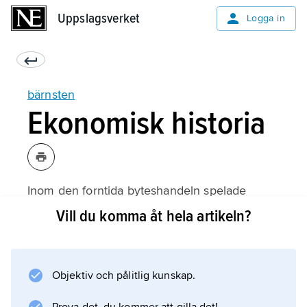
Uppslagsverket
Uppslagsverket
Logga in
bärnsten
Ekonomisk historia
Inom den forntida byteshandeln spelade
bärnsten en viktig roll som mellanvara och
Vill du komma åt hela artikeln?
betalningsmedel. Varor som tålde
långtransport, t.ex. bärnsten, pälsar, hudar och
slavar, fördes söderut på den europeiska
Objektiv och pålitlig kunskap.
kontinenten via de floder som mynnade i
Östersjön. I det antika Grekland tillskrevs