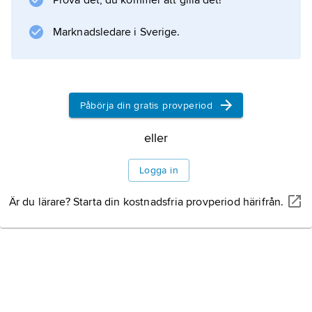
Prova det, du kommer att gilla det!
Information om artikeln
Marknadsledare i Sverige.
Påbörja din gratis provperiod
eller
Logga in
Är du lärare? Starta din kostnadsfria provperiod härifrån.