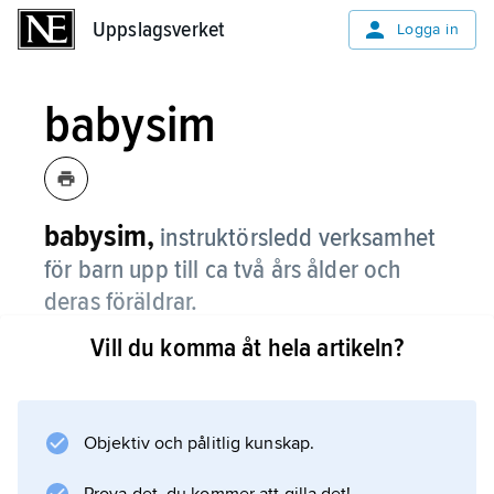
Uppslagsverket
Uppslagsverket
Logga in
babysim
babysim,
instruktörsledd verksamhet
för barn upp till ca två års ålder och
deras föräldrar.
Vill du komma åt hela artikeln?
Målet är att barn och föräldrar ska ha en skön
stund tillsammans i vattnet och att barnen ska
få vattenvana.
Objektiv och pålitlig kunskap.