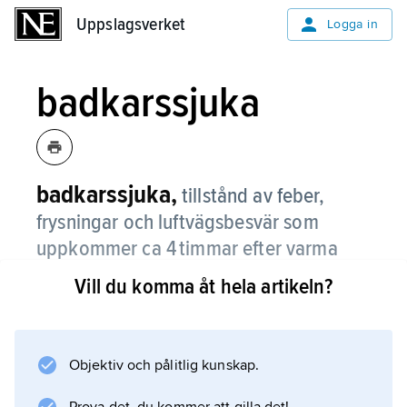
Uppslagsverket
Uppslagsverket
Logga in
badkarssjuka
badkarssjuka,
tillstånd av feber,
frysningar och luftvägsbesvär som
uppkommer ca 4 timmar efter varma
bad eller inandning av ånga.
Vill du komma åt hela artikeln?
Man vet inte vad som utlöser tillståndet. Ett
större utbrott av badkarssjuka förekom i
Skåne på 1970-talet och sattes i samband
Objektiv och pålitlig kunskap.
med vatten från Vombsjön.