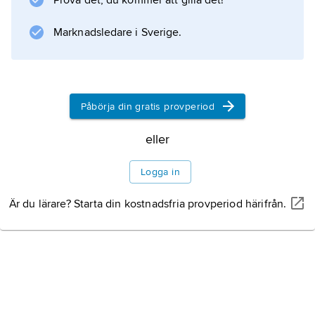
Prova det, du kommer att gilla det!
Marknadsledare i Sverige.
Information om artikeln
Påbörja din gratis provperiod
eller
Logga in
Är du lärare? Starta din kostnadsfria provperiod härifrån.