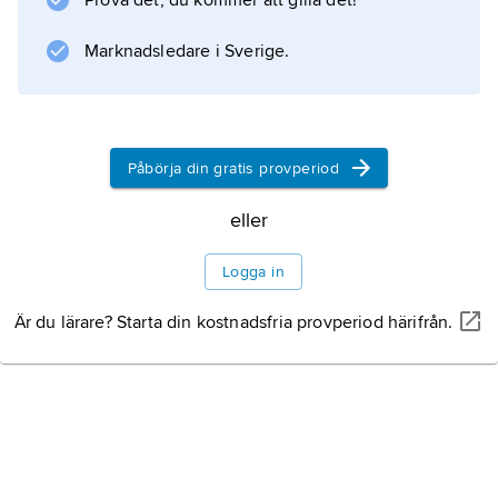
Prova det, du kommer att gilla det!
Marknadsledare i Sverige.
Information om artikeln
Påbörja din gratis provperiod
eller
Logga in
Är du lärare? Starta din kostnadsfria provperiod härifrån.