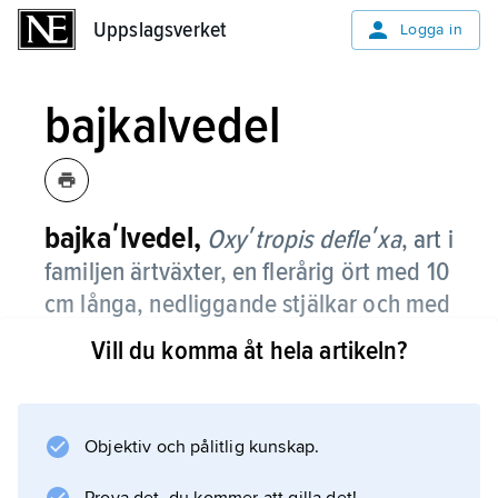
Uppslagsverket
Uppslagsverket
Logga in
bajkalvedel
bajkaʹlvedel,
Oxyʹtropis defleʹxa
,
art i
familjen ärtväxter, en flerårig ört med 10
cm långa, nedliggande stjälkar och med
parbladiga blad med 11–16 par
Vill du komma åt hela artikeln?
småblad.
Såväl stjälk som blad har långa, vitaktiga,
utstående hår. Blommorna sitter samlade i
Objektiv och pålitlig kunskap.
upp till 10 cm långa, smala klasar.