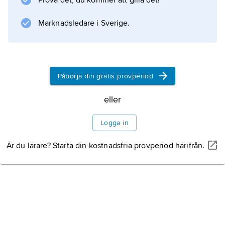
Prova det, du kommer att gilla det!
Marknadsledare i Sverige.
Påbörja din gratis provperiod
eller
Logga in
Är du lärare? Starta din kostnadsfria provperiod härifrån.