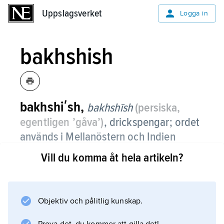
Uppslagsverket
Uppslagsverket
Logga in
bakhshish
bakhshiʹsh,
bakhshīsh
(persiska,
egentligen ’gåva’)
,
drickspengar; ordet
används i Mellanöstern och Indien
också i betydelsen allmosor eller mutor.
Vill du komma åt hela artikeln?
Objektiv och pålitlig kunskap.
Information om artikeln