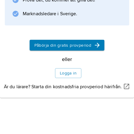
Prova det, du kommer att gilla det!
synonymer. Se
katapult
Marknadsledare i Sverige.
.
Påbörja din gratis provperiod
Information om artikeln
eller
Logga in
Är du lärare? Starta din kostnadsfria provperiod härifrån.