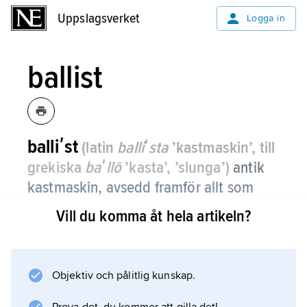
Uppslagsverket
Uppslagsverket
Logga in
ballist
balliʹst
(latin
balliʹsta
’kastmaskin’, till
grekiska
baʹllō
’kasta’, ’slunga’)
antik
kastmaskin, avsedd framför allt som
stenslunga, i motsats till den
Vill du komma åt hela artikeln?
pilskjutande katapulten.
Denna betydelseskillnad upprätthålls dock
inte konsekvent, och i såväl antik som modern
Objektiv och pålitlig kunskap.
litteratur används termerna ofta som