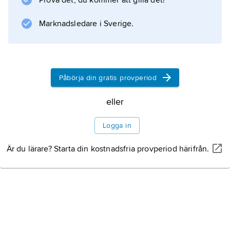
Prova det, du kommer att gilla det!
sammanlagt 8 broar och 63 tunnlar mellan
Durango och Mazatlán.
Marknadsledare i Sverige.
Information om artikeln
Påbörja din gratis provperiod
eller
Logga in
Är du lärare? Starta din kostnadsfria provperiod härifrån.