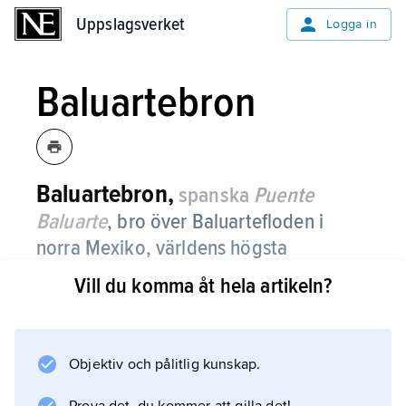
Uppslagsverket
Uppslagsverket
Logga in
Baluartebron
Baluartebron,
spanska
Puente
Baluarte
,
bro över Baluartefloden i
norra Mexiko, världens högsta
snedkabelbro
.
Vill du komma åt hela artikeln?
Bron öppnades 2012, är 403 meter hög och 1
124 meter lång och överbryggar en dalgång i
bergskedjan Sierra Madre Occidental. Den
Objektiv och pålitlig kunskap.
ingår i en 800 km lång motorvägsled med