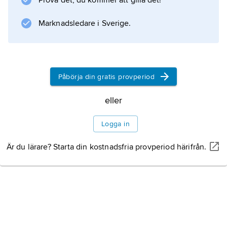
Prova det, du kommer att gilla det!
terrasser samt vid broar, läktare och trappor.
Marknadsledare i Sverige.
Information om artikeln
Påbörja din gratis provperiod
eller
Logga in
Är du lärare? Starta din kostnadsfria provperiod härifrån.