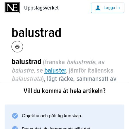
Uppslagsverket
Uppslagsverket
Logga in
balustrad
balustrad
(franska
balustrade
, av
balustre
, se
baluster
, jämför italienska
balaustrata
)
,
lågt räcke, sammansatt av
balustrar som bär en horisontell
Vill du komma åt hela artikeln?
överliggare.
Balustrader förekommer som dekorativa
fasadkrön på byggnader eller som
Objektiv och pålitlig kunskap.
skyddsräcken kring altaner, balkonger och