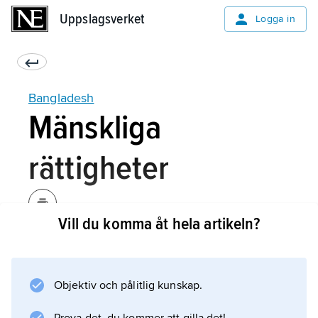
Uppslagsverket
Uppslagsverket
Logga in
Bangladesh
Mänskliga
rättigheter
Vill du komma åt hela artikeln?
Bangladeshs moderna historia har präglats av
krig och politisk oro såväl före som efter
självständigheten 1971 (se
Objektiv och pålitlig kunskap.
Historia
). Naturkatastrofer som översvämningar och