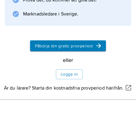
Prova det, du kommer att gilla det!
orkaner och de långa perioderna av konflikter
Marknadsledare i Sverige.
har resulterat i att över 30 procent av
befolkningen lever under fattigdomsgränsen.
Påbörja din gratis provperiod
Information om artikeln
eller
Logga in
Är du lärare? Starta din kostnadsfria provperiod härifrån.