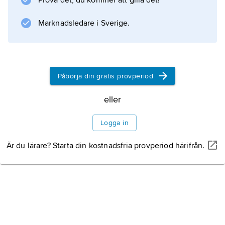
Prova det, du kommer att gilla det!
förekom från 1500-talet massomvändelser av
främst hinduer och buddhister till
Marknadsledare i Sverige.
Information om artikeln
Påbörja din gratis provperiod
eller
Logga in
Är du lärare? Starta din kostnadsfria provperiod härifrån.