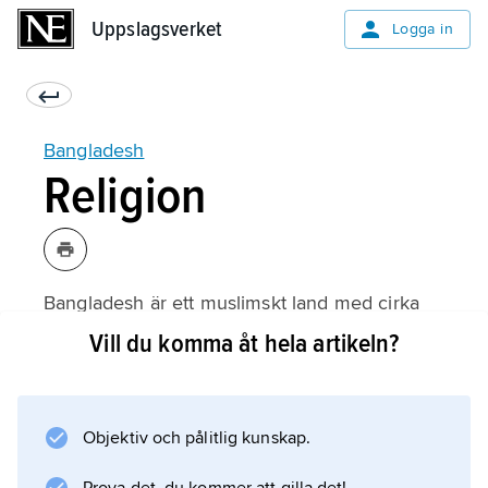
Uppslagsverket
Uppslagsverket
Logga in
Bangladesh
Religion
Bangladesh är ett muslimskt land med cirka
91 procent muslimer och 8 procent hinduer
Vill du komma åt hela artikeln?
(jämför ovan, Befolkning); en liten minoritet är
theravadabuddhister. Bengalerna är i
huvudsak sunnitiska muslimer inom den
Objektiv och pålitlig kunskap.
hanafitiska rättsskolan. Islam befästes i
Bengalen på 1200-talet, och under mogulerna